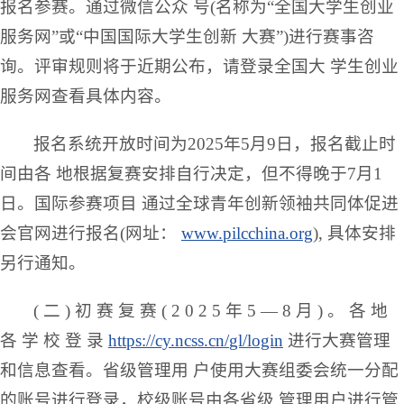
报名参赛。通过微信公众 号(名称为“全国大学生创业
服务网”或“中国国际大学生创新 大赛”)进行赛事咨
询。评审规则将于近期公布，请登录全国大 学生创业
服务网查看具体内容。
报名系统开放时间为2025年5月9日，报名截止时
间由各 地根据复赛安排自行决定，但不得晚于7月1
日。国际参赛项目 通过全球青年创新领袖共同体促进
会官网进行报名(网址：
www.pilcchina.org
), 具体安排
另行通知。
( 二 ) 初 赛 复 赛 ( 2 0 2 5 年 5 — 8 月 ) 。 各 地
各 学 校 登 录
https
://
cy
.
ncss
.
cn
/
gl
/
login
进行大赛管理
和信息查看。省级管理用 户使用大赛组委会统一分配
的账号进行登录，校级账号由各省级 管理用户进行管